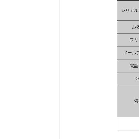
シリアル
お
フリ
メール
電話
O
備