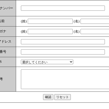
ナンバー
名前
(姓)
(名)
ガナ
(姓)
(名)
アドレス
番号
S
考